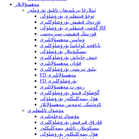
مەھسۇلاتلار
ئىتلارغا بېرىلىدىغان تاتلىق تۈرۈملەر
توخۇ قېتىقلىرى يۈرۈشلۈكى
ئۆردەك قېقىش يۈرۈشلۈكلىرى
كالا گۆشى قېتىقلىرى يۈرۈشلۈكى
قوزىنىڭ قېقىشى سېرىيەسى
ۋىتامىن مەھسۇلاتلىرى
تاياقچە كولباسا يۈرۈشلۈكلىرى
بىسكىۋىتلار يۈرۈشلۈكى
چىش چايناش يۈرۈشلۈكلىرى
قۇيان مەھسۇلاتلىرى
بېلىق تېرىسى يۈرۈشلۈكلىرى
FD مەھسۇلاتلىرى
FD يۈرۈشلۈكلىرى
رېتورت مەھسۇلاتلىرى
گۆشلۈك قېتىق يۈرۈشلۈكلىرى
ھۆل يېمەكلىكلەر يۈرۈشلۈكى
ئادەتتىكى ئەمەس مەھسۇلاتلار
مۈشۈك تاتلىقلىرى
مۈشۈك ئەخلەتلىرى
قۇرۇق قىرقىش يۈرۈشلۈكلىرى
بىسكۋىتلار، تاتلىق يېمەكلىكلەر
ھۆل يېمەكلىكلەر يۈرۈشلۈكى