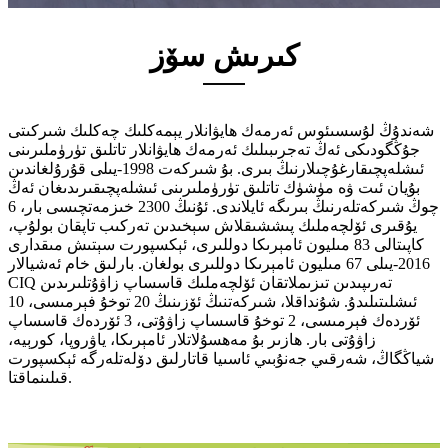
كىرىش سۆز
شەندۇڭ لۇسسىئوس ئەرمەك ھايۋانلار يېمەكلىك چەكلىك شىركىتى
جۇڭگودىكى ئەڭ تەجرىبىلىك ئەرمەك ھايۋانلار تاتلىق تۈرۈملىرىنى
ئىشلەپچىقارغۇچىلارنىڭ بىرى. بۇ شىركەت 1998-يىلى قۇرۇلغاندىن
بۇيان ئىت ۋە مۈشۈك تاتلىق تۈرۈملىرىنى ئىشلەپچىقىرىدىغان ئەڭ
چوڭ شىركەتلەرنىڭ بىرىگە ئايلاندى. ئۇنىڭ 2300 خىزمەتچىسى بار، 6
يۇقىرى ئۆلچەملىك پىششىقلاش سېخىدىن تەركىب تاپقان بولۇپ،
كاپىتالى 83 مىليون ئامېرىكا دوللىرى، ئېكسپورت سېتىش مىقدارى
2016-يىلى 67 مىليون ئامېرىكا دوللىرى بولغان. بارلىق خام ئەشيالار
CIQ تەرىپىدىن تىزىملاتقان ئۆلچەملىك قاسساپ زاۋۇتلىرىدىن
ئىشلىتىلىدۇ. شۇنداقلا، شىركەتنىڭ ئۆزىنىڭ 20 توخۇ فېرمىسى، 10
ئۆردەك فېرمىسى، 2 توخۇ قاسساپ زاۋۇتى، 3 ئۆردەك قاسساپ
زاۋۇتى بار. ھازىر بۇ مەھسۇلاتلار ئامېرىكا، ياۋروپا، كورېيە،
شياڭگاڭ، شەرقىي جەنۇبىي ئاسىيا قاتارلىق دۆلەتلەرگە ئېكسپورت
قىلىنماقتا.