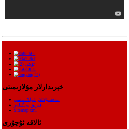
خېرىدارلار مۇلازىمىتى
مەھسۇلاتلار قوللانمىسى
قىزىق بەلگىلەر
Sitemap.xml
ئالاقە ئۇچۇرى