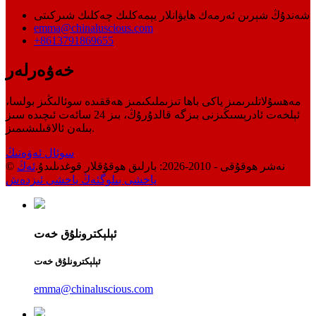
شەندۇڭ شېرىن ئەرمەك ھايۋانلار يېمەكلىك چەكلىك شىركىتى
emma@chinaluscious.com
+8613791869655
خەۋەرلەر
مەھسۇلاتلىرىمىز ياكى باھا تىزىملىكىمىز ھەققىدە سوئالىڭىز بولسا،
ئېلخەت ئادرېسىڭىزنى بىزگە قالدۇرۇڭ، بىز 24 سائەت ئىچىدە سىز
بىلەن ئالاقىلىشىمىز.
سوئال ئەۋەتىڭ
© نەشر ھوقۇقى - 2010-2026: بارلىق ھوقۇقلار قوغدىلىدۇ.
ئەڭ
ياخشى بىلوگ
ئەڭ ياخشى ئىزدەش
ئېلېكترونلۇق خەت
ئېلېكترونلۇق خەت
emma@chinaluscious.com