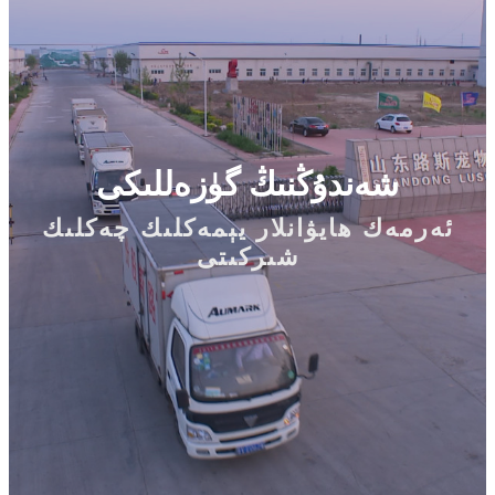
شەندۇڭنىڭ گۈزەللىكى
ئەرمەك ھايۋانلار يېمەكلىك چەكلىك
شىركىتى