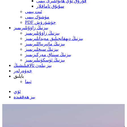
قۇرۇق ئۆي ھايۋانلىرى يېمى
سۇيۇق تاماقلار
ئىت يېمى
مۈشۈك يېمى
PDF چۈشۈرۈش
بىزنىڭ زاۋۇتلىرىمىز
بىزنىڭ زاۋۇتلىرىمىز
بىزنىڭ دېھقانچىلىق مەيدانلىرىمىز
بىزنىڭ ماتېرىياللىرىمىز
بىزنىڭ سېخلىرىمىز
بىزنىڭ سىناق مەركىزىمىز
بىزنىڭ ئۈسكۈنىلىرىمىز
بىز بىلەن ئالاقىلىشىڭ
خەۋەرلەر
بايلىق
تېما
ئۆي
بىز ھەققىدە