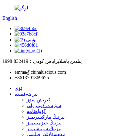
English
1998-يىلدىن باشلاپ
زاپاس كودى：832419
emma@chinaluscious.com
+8613791869655
ئۆي
بىز ھەققىدە
كىرىش سۆز
سۈپەت كونترولى
گۇۋاھنامە
بىزنىڭ ماركىلىرىمىز
بىزنىڭ خىزمىتىمىز
بىزنىڭ سېتىشىمىز
مەھسۇلاتلار فىلىمى