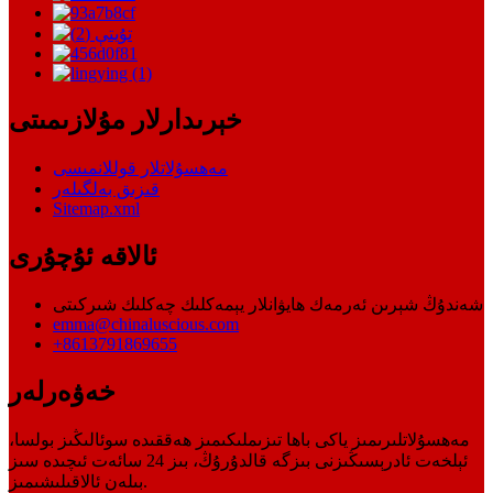
خېرىدارلار مۇلازىمىتى
مەھسۇلاتلار قوللانمىسى
قىزىق بەلگىلەر
Sitemap.xml
ئالاقە ئۇچۇرى
شەندۇڭ شېرىن ئەرمەك ھايۋانلار يېمەكلىك چەكلىك شىركىتى
emma@chinaluscious.com
+8613791869655
خەۋەرلەر
مەھسۇلاتلىرىمىز ياكى باھا تىزىملىكىمىز ھەققىدە سوئالىڭىز بولسا،
ئېلخەت ئادرېسىڭىزنى بىزگە قالدۇرۇڭ، بىز 24 سائەت ئىچىدە سىز
بىلەن ئالاقىلىشىمىز.