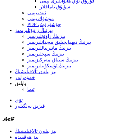
قۇرۇق ئۆي ھايۋانلىرى يېمى
سۇيۇق تاماقلار
ئىت يېمى
مۈشۈك يېمى
PDF چۈشۈرۈش
بىزنىڭ زاۋۇتلىرىمىز
بىزنىڭ زاۋۇتلىرىمىز
بىزنىڭ دېھقانچىلىق مەيدانلىرىمىز
بىزنىڭ ماتېرىياللىرىمىز
بىزنىڭ سېخلىرىمىز
بىزنىڭ سىناق مەركىزىمىز
بىزنىڭ ئۈسكۈنىلىرىمىز
بىز بىلەن ئالاقىلىشىڭ
خەۋەرلەر
بايلىق
تېما
ئۆي
قىزىق بەلگىلەر
ئۇچۇر
بىز بىلەن ئالاقىلىشىڭ
بىز ھەققىدە