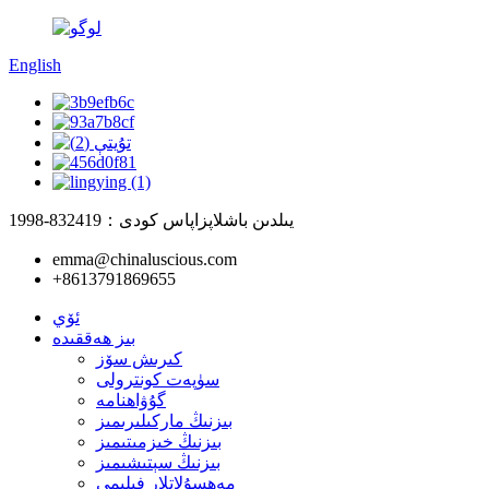
English
1998-يىلدىن باشلاپ
زاپاس كودى：832419
emma@chinaluscious.com
+8613791869655
ئۆي
بىز ھەققىدە
كىرىش سۆز
سۈپەت كونترولى
گۇۋاھنامە
بىزنىڭ ماركىلىرىمىز
بىزنىڭ خىزمىتىمىز
بىزنىڭ سېتىشىمىز
مەھسۇلاتلار فىلىمى