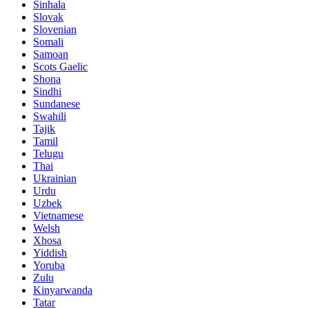
Sinhala
Slovak
Slovenian
Somali
Samoan
Scots Gaelic
Shona
Sindhi
Sundanese
Swahili
Tajik
Tamil
Telugu
Thai
Ukrainian
Urdu
Uzbek
Vietnamese
Welsh
Xhosa
Yiddish
Yoruba
Zulu
Kinyarwanda
Tatar