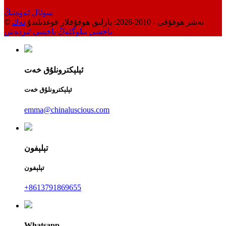
سوئال ئەۋەتىڭ
© نەشر ھوقۇقى - 2010-2026: بارلىق ھوقۇقلار قوغدىلىدۇ.
ئەڭ
ياخشى بىلوگ
ئەڭ ياخشى ئىزدەش
ئېلېكترونلۇق خەت
ئېلېكترونلۇق خەت
emma@chinaluscious.com
تېلېفون
تېلېفون
+8613791869655
Whatsapp