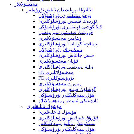
مەھسۇلاتلار
ئىتلارغا بېرىلىدىغان تاتلىق تۈرۈملەر
توخۇ قېتىقلىرى يۈرۈشلۈكى
ئۆردەك قېقىش يۈرۈشلۈكلىرى
كالا گۆشى قېتىقلىرى يۈرۈشلۈكى
قوزىنىڭ قېقىشى سېرىيەسى
ۋىتامىن مەھسۇلاتلىرى
تاياقچە كولباسا يۈرۈشلۈكلىرى
بىسكىۋىتلار يۈرۈشلۈكى
چىش چايناش يۈرۈشلۈكلىرى
قۇيان مەھسۇلاتلىرى
بېلىق تېرىسى يۈرۈشلۈكلىرى
FD مەھسۇلاتلىرى
FD يۈرۈشلۈكلىرى
رېتورت مەھسۇلاتلىرى
گۆشلۈك قېتىق يۈرۈشلۈكلىرى
ھۆل يېمەكلىكلەر يۈرۈشلۈكى
ئادەتتىكى ئەمەس مەھسۇلاتلار
مۈشۈك تاتلىقلىرى
مۈشۈك ئەخلەتلىرى
قۇرۇق قىرقىش يۈرۈشلۈكلىرى
بىسكۋىتلار، تاتلىق يېمەكلىكلەر
ھۆل يېمەكلىكلەر يۈرۈشلۈكى