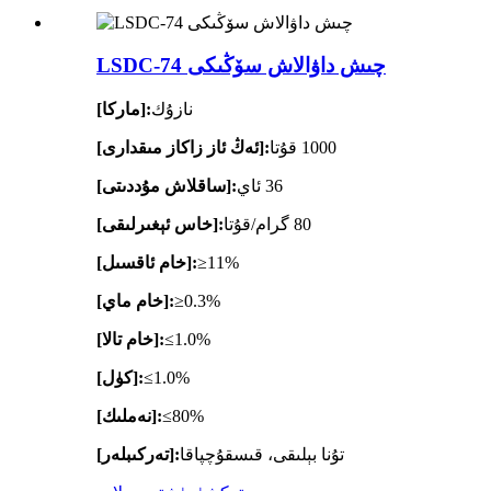
LSDC-74 چىش داۋالاش سۆڭىكى
نازۇك
[ماركا]:
1000 قۇتا
[ئەڭ ئاز زاكاز مىقدارى]:
36 ئاي
[ساقلاش مۇددىتى]:
80 گرام/قۇتا
[خاس ئېغىرلىقى]:
≥11%
[خام ئاقسىل]:
≥0.3%
[خام ماي]:
≤1.0%
[خام تالا]:
≤1.0%
[كۈل]:
≤80%
[نەملىك]:
تۇنا بېلىقى، قىسقۇچپاقا
[تەركىبلەر]: