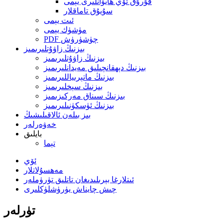
قۇرۇق ئۆي ھايۋانلىرى يېمى
سۇيۇق تاماقلار
ئىت يېمى
مۈشۈك يېمى
PDF چۈشۈرۈش
بىزنىڭ زاۋۇتلىرىمىز
بىزنىڭ زاۋۇتلىرىمىز
بىزنىڭ دېھقانچىلىق مەيدانلىرىمىز
بىزنىڭ ماتېرىياللىرىمىز
بىزنىڭ سېخلىرىمىز
بىزنىڭ سىناق مەركىزىمىز
بىزنىڭ ئۈسكۈنىلىرىمىز
بىز بىلەن ئالاقىلىشىڭ
خەۋەرلەر
بايلىق
تېما
ئۆي
مەھسۇلاتلار
ئىتلارغا بېرىلىدىغان تاتلىق تۈرۈملەر
چىش چايناش يۈرۈشلۈكلىرى
تۈرلەر