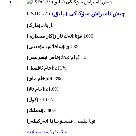
LSDC-75 چىش ئاسراش سۆڭىكى (بېلىق)
نازۇك
[ماركا]:
1000 قۇتا
[ئەڭ ئاز زاكاز مىقدارى]:
36 ئاي
[ساقلاش مۇددىتى]:
80 گرام/قۇتا
[خاس ئېغىرلىقى]:
≥11%
[خام ئاقسىل]:
≥0.3%
[خام ماي]:
≤1.0%
[خام تالا]:
≤1.0%
[كۈل]:
≤80%
[نەملىك]:
تۇنا بېلىقى، قىسقۇچپاقا
[تەركىبلەر]:
تەكشۈرۈش
تەپسىلات