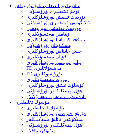
ئىتلارغا بېرىلىدىغان تاتلىق تۈرۈملەر
توخۇ قېتىقلىرى يۈرۈشلۈكى
ئۆردەك قېقىش يۈرۈشلۈكلىرى
كالا گۆشى قېتىقلىرى يۈرۈشلۈكى
قوزىنىڭ قېقىشى سېرىيەسى
ۋىتامىن مەھسۇلاتلىرى
تاياقچە كولباسا يۈرۈشلۈكلىرى
بىسكىۋىتلار يۈرۈشلۈكى
چىش چايناش يۈرۈشلۈكلىرى
قۇيان مەھسۇلاتلىرى
بېلىق تېرىسى يۈرۈشلۈكلىرى
FD مەھسۇلاتلىرى
FD يۈرۈشلۈكلىرى
رېتورت مەھسۇلاتلىرى
گۆشلۈك قېتىق يۈرۈشلۈكلىرى
ھۆل يېمەكلىكلەر يۈرۈشلۈكى
ئادەتتىكى ئەمەس مەھسۇلاتلار
مۈشۈك تاتلىقلىرى
مۈشۈك ئەخلەتلىرى
قۇرۇق قىرقىش يۈرۈشلۈكلىرى
بىسكۋىتلار، تاتلىق يېمەكلىكلەر
ھۆل يېمەكلىكلەر يۈرۈشلۈكى
سۇيۇق تاماقلار