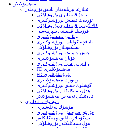
مەھسۇلاتلار
ئىتلارغا بېرىلىدىغان تاتلىق تۈرۈملەر
توخۇ قېتىقلىرى يۈرۈشلۈكى
ئۆردەك قېقىش يۈرۈشلۈكلىرى
كالا گۆشى قېتىقلىرى يۈرۈشلۈكى
قوزىنىڭ قېقىشى سېرىيەسى
ۋىتامىن مەھسۇلاتلىرى
تاياقچە كولباسا يۈرۈشلۈكلىرى
بىسكىۋىتلار يۈرۈشلۈكى
چىش چايناش يۈرۈشلۈكلىرى
قۇيان مەھسۇلاتلىرى
بېلىق تېرىسى يۈرۈشلۈكلىرى
FD مەھسۇلاتلىرى
FD يۈرۈشلۈكلىرى
رېتورت مەھسۇلاتلىرى
گۆشلۈك قېتىق يۈرۈشلۈكلىرى
ھۆل يېمەكلىكلەر يۈرۈشلۈكى
ئادەتتىكى ئەمەس مەھسۇلاتلار
مۈشۈك تاتلىقلىرى
مۈشۈك ئەخلەتلىرى
قۇرۇق قىرقىش يۈرۈشلۈكلىرى
بىسكۋىتلار، تاتلىق يېمەكلىكلەر
ھۆل يېمەكلىكلەر يۈرۈشلۈكى