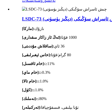
تەكشۈرۈش
تەپسىلات
LS چىش ئاسراش سۆڭىكى (دېڭىز يۈسۈنى)
نازۇك
[ماركا]:
1000 قۇتا
[ئەڭ ئاز زاكاز مىقدارى]:
36 ئاي
[ساقلاش مۇددىتى]:
80 گرام/قۇتا
[خاس ئېغىرلىقى]:
≥11%
[خام ئاقسىل]:
≥0.3%
[خام ماي]:
≤1.0%
[خام تالا]:
≤1.0%
[كۈل]:
≤80%
[نەملىك]:
تۇنا بېلىقى، قىسقۇچپاقا
[تەركىبلەر]: