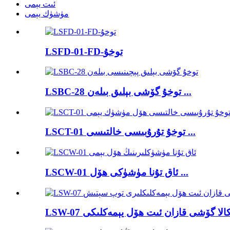
ئىت يېمى
مۈشۈك يېمى
LSFD-01-FD-توخۇ
LSBC-28 توخۇ گۆشى بېلىق بىلەن ...
LSCT-01 توخۇ تۇرۇبىسى خالتىسى ...
LSCW-01 ئاق تۇنا مۈشۈكى ھۆل ...