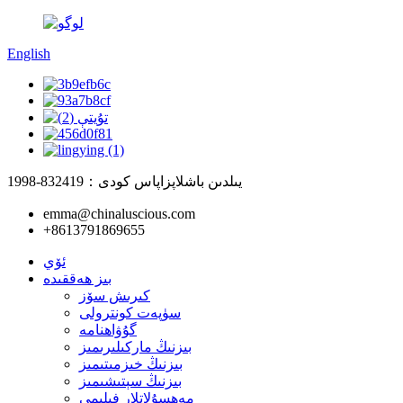
English
1998-يىلدىن باشلاپ
زاپاس كودى：832419
emma@chinaluscious.com
+8613791869655
ئۆي
بىز ھەققىدە
كىرىش سۆز
سۈپەت كونترولى
گۇۋاھنامە
بىزنىڭ ماركىلىرىمىز
بىزنىڭ خىزمىتىمىز
بىزنىڭ سېتىشىمىز
مەھسۇلاتلار فىلىمى