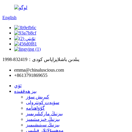
English
1998-يىلدىن باشلاپ
زاپاس كودى：832419
emma@chinaluscious.com
+8613791869655
ئۆي
بىز ھەققىدە
كىرىش سۆز
سۈپەت كونترولى
گۇۋاھنامە
بىزنىڭ ماركىلىرىمىز
بىزنىڭ خىزمىتىمىز
بىزنىڭ سېتىشىمىز
مەھسۇلاتلار فىلىمى