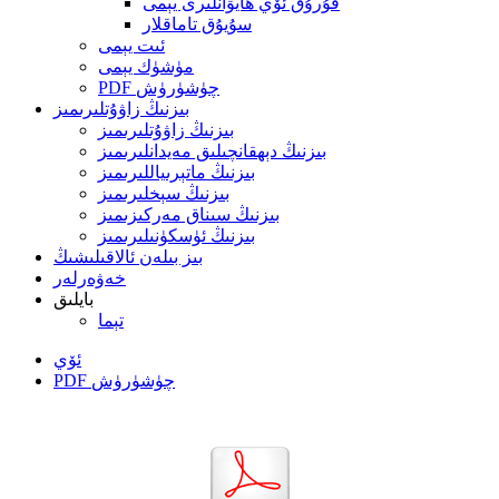
قۇرۇق ئۆي ھايۋانلىرى يېمى
سۇيۇق تاماقلار
ئىت يېمى
مۈشۈك يېمى
PDF چۈشۈرۈش
بىزنىڭ زاۋۇتلىرىمىز
بىزنىڭ زاۋۇتلىرىمىز
بىزنىڭ دېھقانچىلىق مەيدانلىرىمىز
بىزنىڭ ماتېرىياللىرىمىز
بىزنىڭ سېخلىرىمىز
بىزنىڭ سىناق مەركىزىمىز
بىزنىڭ ئۈسكۈنىلىرىمىز
بىز بىلەن ئالاقىلىشىڭ
خەۋەرلەر
بايلىق
تېما
ئۆي
PDF چۈشۈرۈش