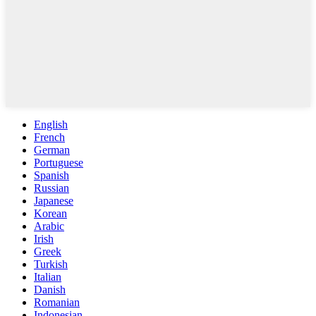
English
French
German
Portuguese
Spanish
Russian
Japanese
Korean
Arabic
Irish
Greek
Turkish
Italian
Danish
Romanian
Indonesian