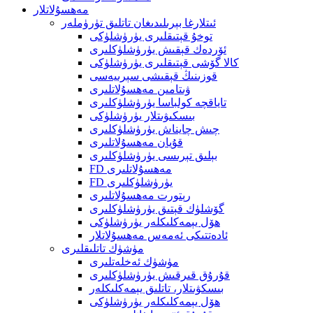
مەھسۇلاتلار
ئىتلارغا بېرىلىدىغان تاتلىق تۈرۈملەر
توخۇ قېتىقلىرى يۈرۈشلۈكى
ئۆردەك قېقىش يۈرۈشلۈكلىرى
كالا گۆشى قېتىقلىرى يۈرۈشلۈكى
قوزىنىڭ قېقىشى سېرىيەسى
ۋىتامىن مەھسۇلاتلىرى
تاياقچە كولباسا يۈرۈشلۈكلىرى
بىسكىۋىتلار يۈرۈشلۈكى
چىش چايناش يۈرۈشلۈكلىرى
قۇيان مەھسۇلاتلىرى
بېلىق تېرىسى يۈرۈشلۈكلىرى
FD مەھسۇلاتلىرى
FD يۈرۈشلۈكلىرى
رېتورت مەھسۇلاتلىرى
گۆشلۈك قېتىق يۈرۈشلۈكلىرى
ھۆل يېمەكلىكلەر يۈرۈشلۈكى
ئادەتتىكى ئەمەس مەھسۇلاتلار
مۈشۈك تاتلىقلىرى
مۈشۈك ئەخلەتلىرى
قۇرۇق قىرقىش يۈرۈشلۈكلىرى
بىسكۋىتلار، تاتلىق يېمەكلىكلەر
ھۆل يېمەكلىكلەر يۈرۈشلۈكى