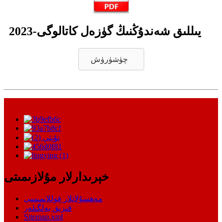
2023-يىللىق شەندۇڭنىڭ گۈزەل كاتالوگى
چۈشۈرۈش
خېرىدارلار مۇلازىمىتى
مەھسۇلاتلار قوللانمىسى
قىزىق بەلگىلەر
Sitemap.xml