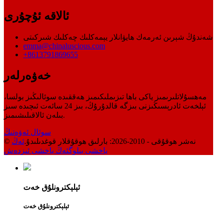
ئالاقە ئۇچۇرى
شەندۇڭ شېرىن ئەرمەك ھايۋانلار يېمەكلىك چەكلىك شىركىتى
emma@chinaluscious.com
+8613791869655
خەۋەرلەر
مەھسۇلاتلىرىمىز ياكى باھا تىزىملىكىمىز ھەققىدە سوئالىڭىز بولسا،
ئېلخەت ئادرېسىڭىزنى بىزگە قالدۇرۇڭ، بىز 24 سائەت ئىچىدە سىز
بىلەن ئالاقىلىشىمىز.
سوئال ئەۋەتىڭ
© نەشر ھوقۇقى - 2010-2026: بارلىق ھوقۇقلار قوغدىلىدۇ.
ئەڭ
ياخشى بىلوگ
ئەڭ ياخشى ئىزدەش
ئېلېكترونلۇق خەت
ئېلېكترونلۇق خەت