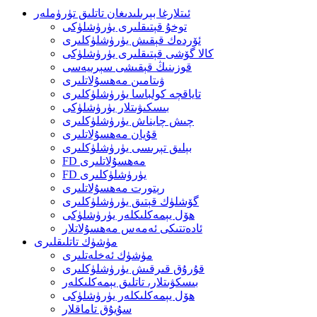
ئىتلارغا بېرىلىدىغان تاتلىق تۈرۈملەر
توخۇ قېتىقلىرى يۈرۈشلۈكى
ئۆردەك قېقىش يۈرۈشلۈكلىرى
كالا گۆشى قېتىقلىرى يۈرۈشلۈكى
قوزىنىڭ قېقىشى سېرىيەسى
ۋىتامىن مەھسۇلاتلىرى
تاياقچە كولباسا يۈرۈشلۈكلىرى
بىسكىۋىتلار يۈرۈشلۈكى
چىش چايناش يۈرۈشلۈكلىرى
قۇيان مەھسۇلاتلىرى
بېلىق تېرىسى يۈرۈشلۈكلىرى
FD مەھسۇلاتلىرى
FD يۈرۈشلۈكلىرى
رېتورت مەھسۇلاتلىرى
گۆشلۈك قېتىق يۈرۈشلۈكلىرى
ھۆل يېمەكلىكلەر يۈرۈشلۈكى
ئادەتتىكى ئەمەس مەھسۇلاتلار
مۈشۈك تاتلىقلىرى
مۈشۈك ئەخلەتلىرى
قۇرۇق قىرقىش يۈرۈشلۈكلىرى
بىسكۋىتلار، تاتلىق يېمەكلىكلەر
ھۆل يېمەكلىكلەر يۈرۈشلۈكى
سۇيۇق تاماقلار