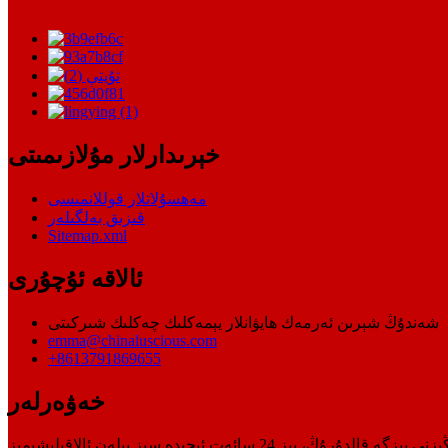
خېرىدارلار مۇلازىمىتى
مەھسۇلاتلار قوللانمىسى
قىزىق بەلگىلەر
Sitemap.xml
ئالاقە ئۇچۇرى
شەندۇڭ شېرىن ئەرمەك ھايۋانلار يېمەكلىك چەكلىك شىركىتى
emma@chinaluscious.com
+8613791869655
خەۋەرلەر