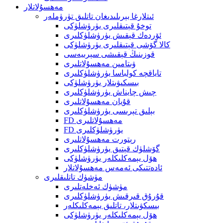
مەھسۇلاتلار
ئىتلارغا بېرىلىدىغان تاتلىق تۈرۈملەر
توخۇ قېتىقلىرى يۈرۈشلۈكى
ئۆردەك قېقىش يۈرۈشلۈكلىرى
كالا گۆشى قېتىقلىرى يۈرۈشلۈكى
قوزىنىڭ قېقىشى سېرىيەسى
ۋىتامىن مەھسۇلاتلىرى
تاياقچە كولباسا يۈرۈشلۈكلىرى
بىسكىۋىتلار يۈرۈشلۈكى
چىش چايناش يۈرۈشلۈكلىرى
قۇيان مەھسۇلاتلىرى
بېلىق تېرىسى يۈرۈشلۈكلىرى
FD مەھسۇلاتلىرى
FD يۈرۈشلۈكلىرى
رېتورت مەھسۇلاتلىرى
گۆشلۈك قېتىق يۈرۈشلۈكلىرى
ھۆل يېمەكلىكلەر يۈرۈشلۈكى
ئادەتتىكى ئەمەس مەھسۇلاتلار
مۈشۈك تاتلىقلىرى
مۈشۈك ئەخلەتلىرى
قۇرۇق قىرقىش يۈرۈشلۈكلىرى
بىسكۋىتلار، تاتلىق يېمەكلىكلەر
ھۆل يېمەكلىكلەر يۈرۈشلۈكى