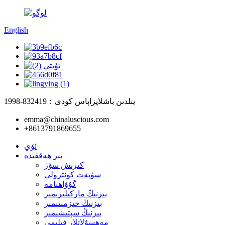
English
1998-يىلدىن باشلاپ
زاپاس كودى：832419
emma@chinaluscious.com
+8613791869655
ئۆي
بىز ھەققىدە
كىرىش سۆز
سۈپەت كونترولى
گۇۋاھنامە
بىزنىڭ ماركىلىرىمىز
بىزنىڭ خىزمىتىمىز
بىزنىڭ سېتىشىمىز
مەھسۇلاتلار فىلىمى