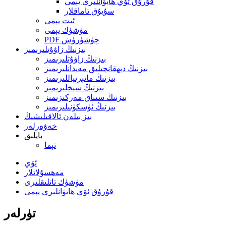
قۇرۇق ئۆي ھايۋانلىرى يېمى
سۇيۇق تاماقلار
ئىت يېمى
مۈشۈك يېمى
PDF چۈشۈرۈش
بىزنىڭ زاۋۇتلىرىمىز
بىزنىڭ زاۋۇتلىرىمىز
بىزنىڭ دېھقانچىلىق مەيدانلىرىمىز
بىزنىڭ ماتېرىياللىرىمىز
بىزنىڭ سېخلىرىمىز
بىزنىڭ سىناق مەركىزىمىز
بىزنىڭ ئۈسكۈنىلىرىمىز
بىز بىلەن ئالاقىلىشىڭ
خەۋەرلەر
بايلىق
تېما
ئۆي
مەھسۇلاتلار
مۈشۈك تاتلىقلىرى
قۇرۇق ئۆي ھايۋانلىرى يېمى
تۈرلەر