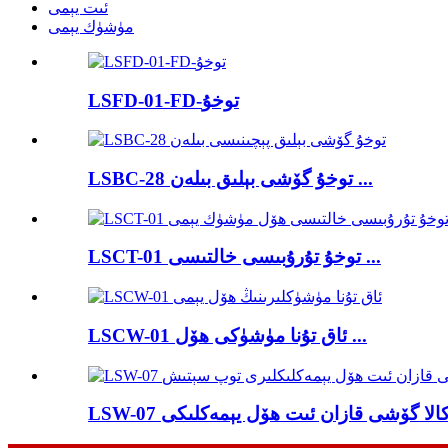
ئىت يېمى
مۈشۈك يېمى
LSFD-01-FD-توخۇ
LSBC-28 توخۇ گۆشى بېلىق بىلەن ...
LSCT-01 توخۇ تۇرۇبىسى خالتىسى ...
LSCW-01 ئاق تۇنا مۈشۈكى ھۆل ...