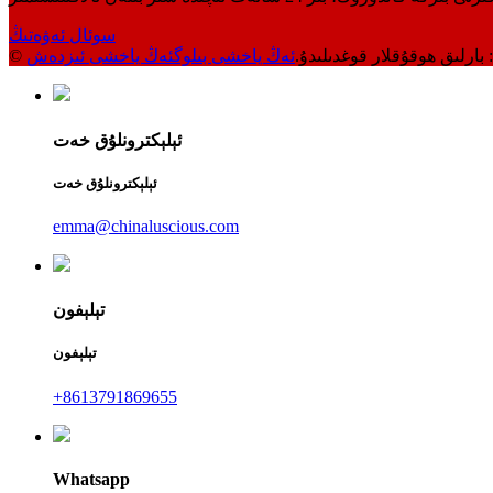
سوئال ئەۋەتىڭ
ئەڭ ياخشى بىلوگ
ئەڭ ياخشى ئىزدەش
ئېلېكترونلۇق خەت
ئېلېكترونلۇق خەت
emma@chinaluscious.com
تېلېفون
تېلېفون
+8613791869655
Whatsapp