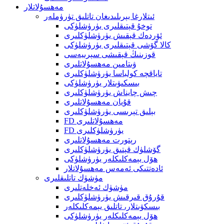
مەھسۇلاتلار
ئىتلارغا بېرىلىدىغان تاتلىق تۈرۈملەر
توخۇ قېتىقلىرى يۈرۈشلۈكى
ئۆردەك قېقىش يۈرۈشلۈكلىرى
كالا گۆشى قېتىقلىرى يۈرۈشلۈكى
قوزىنىڭ قېقىشى سېرىيەسى
ۋىتامىن مەھسۇلاتلىرى
تاياقچە كولباسا يۈرۈشلۈكلىرى
بىسكىۋىتلار يۈرۈشلۈكى
چىش چايناش يۈرۈشلۈكلىرى
قۇيان مەھسۇلاتلىرى
بېلىق تېرىسى يۈرۈشلۈكلىرى
FD مەھسۇلاتلىرى
FD يۈرۈشلۈكلىرى
رېتورت مەھسۇلاتلىرى
گۆشلۈك قېتىق يۈرۈشلۈكلىرى
ھۆل يېمەكلىكلەر يۈرۈشلۈكى
ئادەتتىكى ئەمەس مەھسۇلاتلار
مۈشۈك تاتلىقلىرى
مۈشۈك ئەخلەتلىرى
قۇرۇق قىرقىش يۈرۈشلۈكلىرى
بىسكۋىتلار، تاتلىق يېمەكلىكلەر
ھۆل يېمەكلىكلەر يۈرۈشلۈكى