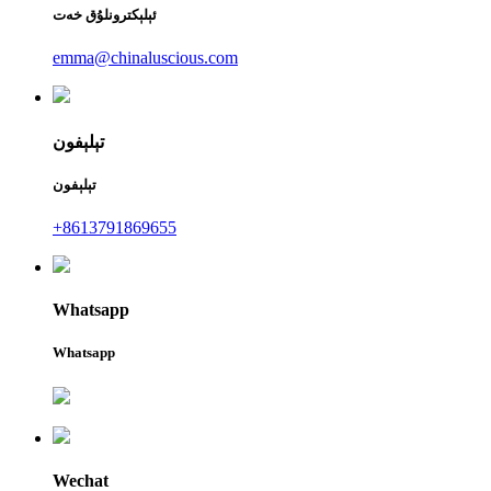
ئېلېكترونلۇق خەت
emma@chinaluscious.com
تېلېفون
تېلېفون
+8613791869655
Whatsapp
Whatsapp
Wechat