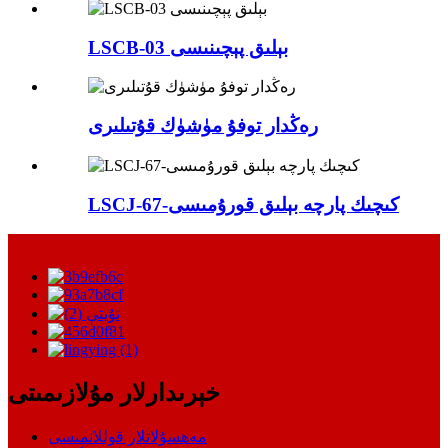
LSCB-03 بېلىق پېچىنىسى
رەڭدار توفۇ مۈشۈك قۇتىلىرى
LSCJ-67-كىچىك پارچە بېلىق قورۇمىسى
خېرىدارلار مۇلازىمىتى
مەھسۇلاتلار قوللانمىسى