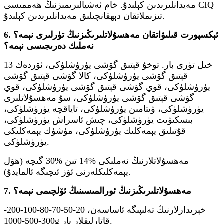
مەيدانلىرىدىن كېلىدۇ. خام ئەشيالىرىمىزنىڭ ھەممىسى CIQ
تىزىملاتقان دېھقانچىلىق مەيدانلىرىدىن كېلىدۇ.
6. ئېكسپورت قىلىۋاتقان مەھسۇلاتلىرىڭىزنىڭ تۈرلىرى نېمە؟
نەملىك دەرىجىسى نېمە؟
13 خىل تۈرى بار. توخۇ قېتىق گۆشى يۈرۈشلۈكى، ئۆردەك
قېتىق گۆشى يۈرۈشلۈكى، كالا گۆشى قېتىق گۆشى
يۈرۈشلۈكى، قوي گۆشى قېتىق گۆشى يۈرۈشلۈكى، قوي
گۆشى قېتىق گۆشى يۈرۈشلۈكى، سۇ مەھسۇلاتلىرى
يۈرۈشلۈكى، ۋىتامىن يۈرۈشلۈكى، تاياقچە يۈرۈشلۈكى،
بىسكىۋىت يۈرۈشلۈكى، چىش ئاسراش يۈرۈشلۈكى،
قۇتىلىق يېمەكلىك يۈرۈشلۈكى، مۈشۈك يېمەكلىكى
يۈرۈشلۈكى.
مەھسۇلاتلارنىڭ نەملىكى %14 تىن %30 گىچە (ھۆل
يېمەكلىكلەرنى ئۆز ئىچىگە ئالمايدۇ).
7. مەھسۇلاتلىرىڭىزنىڭ ئورالمىسىنىڭ ئۆلچىمى نېمە؟
خېرىدارلارنىڭ تەلىپىگە ئاساسەن، 20-50-70-80-100-200-
300-500-1000g قاتارلىقلار بار.