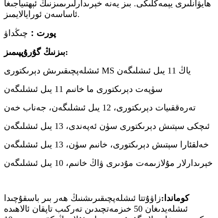
ھايۋانلىرى يېمەكلىكى. بىز يەنە خېرىدارلىرىمىزنىڭ ئېھتىياجىغا
ئاساسەن ئورايالايمىز.
پورت：
چىڭداۋ
بىزنىڭ گۇرۇپپىمىز:
ئىشلەپچىقىرىش دېرىكتورى MS ياڭ 11 يىل ئىشلىگەن
سۈپەت دېرىكتورى ما خانىم 11 يىل ئىشلىگەن
تەرەققىيات دېرىكتورى، 12 يىل ئىشلىگەن، جەناب خەن
ئىچكى سېتىش دېرىكتورى سۈن ئەپەندى، 13 يىل ئىشلىگەن
خەلقئارا سېتىش دېرىكتورى، خانىم سۈن، 13 يىل ئىشلىگەن
خېرىدارلار مۇلازىمەت مۇدىرى ۋاڭ خانىم، 10 يىل ئىشلىگەن
كوماندا:
زاۋۇتتا ئىشلەپچىقىرىشنىڭ ھەر بىر باسقۇچىدا
ئىشلەيدىغان 50 خىزمەتچىدىن تەركىب تاپقان ئالاھىدە