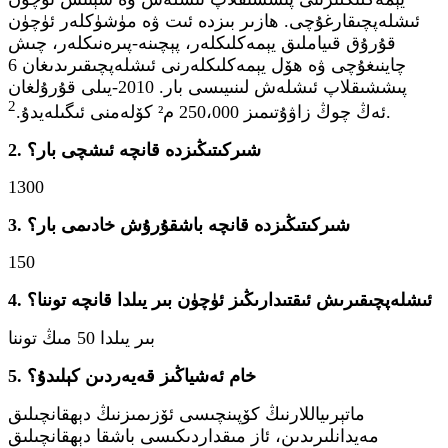
ئىشلەپچىقارغۇچى. ھازىر بىزدە ئىت ۋە مۈشۈكلەر ئۈچۈن
قۇرۇق قىياملىق يېمەكلىكلەر، پېچىنە-پىرەنىكلەر، چىش
چاينىغۇچى ۋە ھۆل يېمەكلىكلەرنى ئىشلەپچىقىرىدىغان 6
پىششىقلاپ ئىشلەش لىنىيىسى بار. 2010-يىلى قۇرۇلغان
2
.
ئەڭ چوڭ زاۋۇتىمىز 250،000 م² كۆلەمنى ئىگىلەيدۇ.
2. شىركىتىڭىزدە قانچە ئىشچى بار؟
1300
3. شىركىتىڭىزدە قانچە باشقۇرۇش خادىمى بار؟
150
4. ئىشلەپچىقىرىش ئىقتىدارىڭىز ئۈچۈن بىر يىلدا قانچە توننا؟
بىر يىلدا 50 مىڭ توننا
5. خام ئەشياڭىز قەيەردىن كېلىدۇ؟
ماتېرىياللارنىڭ كۆپىنچىسى ئۆزىمىزنىڭ دېھقانچىلىق
مەيدانلىرىدىن، ئاز مىقداردىكىسى باشقا دېھقانچىلىق