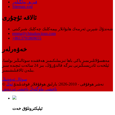
قىزىق بەلگىلەر
Sitemap.xml
ئالاقە ئۇچۇرى
شەندۇڭ شېرىن ئەرمەك ھايۋانلار يېمەكلىك چەكلىك شىركىتى
emma@chinaluscious.com
+8613791869655
خەۋەرلەر
مەھسۇلاتلىرىمىز ياكى باھا تىزىملىكىمىز ھەققىدە سوئالىڭىز بولسا،
ئېلخەت ئادرېسىڭىزنى بىزگە قالدۇرۇڭ، بىز 24 سائەت ئىچىدە سىز
بىلەن ئالاقىلىشىمىز.
سوئال ئەۋەتىڭ
© نەشر ھوقۇقى - 2010-2026: بارلىق ھوقۇقلار قوغدىلىدۇ.
ئەڭ
ياخشى بىلوگ
ئەڭ ياخشى ئىزدەش
ئېلېكترونلۇق خەت