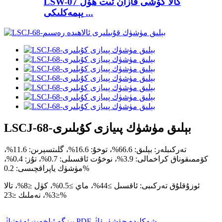
LSW-07 كالا گۆشى قازان ئىت ھۆل
يېمەكلىكى ...
LSCJ-68-بېلىق مۈشۈك پىيازى كۇبلىرى
تەركىبلەر: بېلىق: 66.6%، توخۇ: 16.6%، گلىتسېرىن: 11.6%،
كۆممىقوناق كراخمالى: 3.9%، نوخۇت ئاقسىلى: 0.7%، تۇز: 0.4%،
مۈشۈك ياپراقچىسى: 0.2%
ئوزۇقلۇق تەركىبى: ئاقسىل ≥44%، ماي ≥0.5%، كۈل ≤8%، تالا
≤3%، نەملىك ≤23%
PDF شەكلىدە چۈشۈرۈڭ
بىزگە ئېلخەت ئەۋەتىڭ