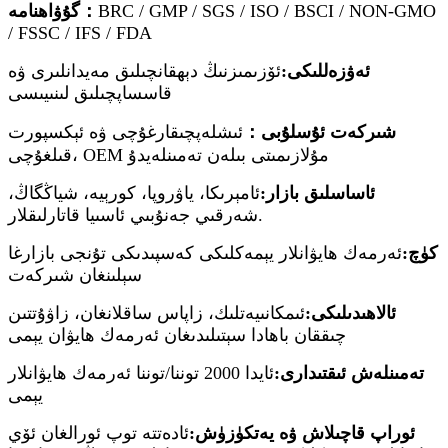
BRC / GMP / SGS / ISO / BSCI / NON-GMO
گۇۋاھنامە：
/ FSSC / IFS / FDA
ئەۋزەللىكى:
ئۆزىمىزنىڭ دېھقانچىلىق مەيدانلىرى ۋە
قاسساپچىلىق لىنىيىسى
شىركەت ئۇسلۇبى：
ئىشلەپچىقارغۇچى ۋە ئېكسپورت
قىلغۇچى، OEM مۇلازىمىتى بىلەن تەمىنلەيدۇ
ئاساسلىق بازار:
ئامېرىكا، ياۋروپا، كورېيە، شياڭگاڭ،
شەرقىي جەنۇبىي ئاسىيا قاتارلىقلار.
كۈچ:
ئەرمەك ھايۋانلار يېمەكلىكى كەسپىدىكى تۇنجى بازارغا
سېلىنغان شىركەت
ئالاھىدىلىكى:
ئىمكانىيەتلىك، زاپاس ساقلانغان، زاۋۇتتىن
چىققان باھادا سېتىلىدىغان ئەرمەك ھايۋان يېمى
تەمىنلەش ئىقتىدارى:
ئايدا 2000 توننا/توننا ئەرمەك ھايۋانلار
يېمى
ئوراپ قاچىلاش ۋە يەتكۈزۈش:
ئادەتتە توپ ئورالغان ئۆي