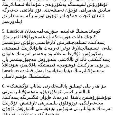
قۇتقۇزۇش لىنىيىسىگە يەتكۈزۈلدى، شۇنداقلا ئىنسانلارنىڭ
سادىق ھەمراھى ئۈچۈن تەمىنلەندى. ئۆز ھاياتىنى خەتەرگە
ئاتىغان كىچىك جەڭچىلەر ئۈچۈن ئۆزىمىزگە مىننەتدارلىق
بىلدۈرىمىز!
5. Luscious كوماندىسىنىڭ قەلبىدە، سۆزلىيەلمەيدىغان
كىچىك ھايات ھۆرمەتكە ۋە غەمخورلۇققا ئەرزىيدۇ.
يېمەكلىك ئىشلەپچىقىرىش كارخانىسى بولۇش سۈپىتىمىز
بىلەن، ئىستېمالچىلارغا توغرا ئەرمەك ھايۋانلارنىڭ قىممىتىنى
يەتكۈزۈش، ئۇلارغا ساغلام ۋە بىخەتەر ئەرمەك ھايۋان
يېمەكلىكىنى قانداق تاللاشنى بىلدۈرۈش مەجبۇرىيىتىمىز بار.
بىز بۇنى ماركىنىڭ قوشۇمچە قىممىتىگە باغلايمىز، شۇنداقلا
Luscious مەھسۇلاتلىرىنىڭ دۇنيا مىقياسىدا بەش قىتئەدە
سېتىلىشىنىڭ مۇھىم ئامىلى.
6. «بىز ھەر يىلى تېمىلىق پائالىيەتلەرنى ساناپ تۈگىتىشكە
ئامالسىز قىلىپ ئۆتكۈزدۇق، مەھسۇلاتلىرىمىزنى
تونۇشتۇرۇشتىن باشقا، ئەرمەك ھايۋان ئىگىلىرىگە يېمەكلىك
بىخەتەرلىكى، ئوزۇقلۇق بىلىملىرىنى تارقىتىش، ئۇلارنىڭ
ئەرمەك ھايۋانلىرىنى سۆيۈش تۇيغۇسىنى ئاشۇرۇش ئۈچۈن
تېخىمۇ كۆپ ئىشلارنى قىلدۇق».