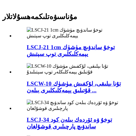
مۇناسىۋەتلىك
مەھسۇلاتلار
LSCJ-21 1cm توخۇ ساندۋىچ مۈشۈك
يېمەكلىكلىرى توپ سېتىش
LSCW-10 تۇنا بېلىقى، لۇكفىش مۈشۈك
قۇتىلىق يېمەكلىكلىرى بىلەن ...
LSCJ-34 توخۇ ۋە ئۆردەك بىلەن كود
ساندۋىچ پارچىلىرى قوشۇلغان