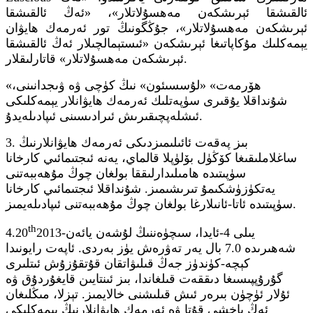
ئالقىشقا ئېرىشكەن مەھسۇلاتلار»، «ئەڭ ئالقىشقا
ئېرىشكەن مەھسۇلاتلار»، جۇڭگونىڭ تور ئەرمەك ھايۋان
يېمەكلىك مۇكاپاتىغا ئېرىشكەن «ئىستېمالچىلار ئەڭ ئالقىشقا
ئېرىشكەن مەھسۇلاتلار» قاتارلىقلار.
«ھۆرمەت» «لۇسسىئون» نىڭ كۈچى ۋە ۋىجدانىنى،
شۇنداقلا يۇقىرى سۈپەتلىك ئەرمەك ھايۋانلار يېمەكلىكى
ئىشلەپچىقىرىش ئىرادىسىنى ئىپادىلەيدۇ.
3. بىز پەقەت ئائىلىمىزدىكى ئەرمەك ھايۋانلارنىڭ
ساغلاملىقىغا كۆڭۈل بۆلۈپلا قالماي، يەنە ئىجتىمائىي كارخانا
سۈپىتىدە ھامىلىدارلىققا بولغان چوڭ مۇھەببەتنى
يەتكۈزۈشكىمۇ تىرىشىمىز. شۇنداقلا ئىجتىمائىي كارخانا
سۈپىتىدە ئاتا-ئانىلارغا بولغان چوڭ مۇھەببەتنى ئىپادىلەيمىز.
th
2013-يىلى 4-ئايدا، سىچۈەننىڭ لۇشەن يائەن
4.20
شەھىرىدە 7.0 بال يەر تەۋرەش يۈز بەردى. ئاپەت رايونىدا
كېچە-كۈندۈز جەڭ قىلىۋاتقان قۇتقۇزۇش ئىتلىرى
گۇرۇپپىسىغا دىققەت قىلغاندا، بىز ئىنتايىن قايغۇردۇق ۋە
ئۇلار ئۈچۈن بىرەر ئىش قىلىشنى خالايمىز. تېزلا، مىڭلىغان
ئەڭ ياخشى قۇتا ۋە ئەرمەك ھايۋانلارنىڭ يېمەكلىكى