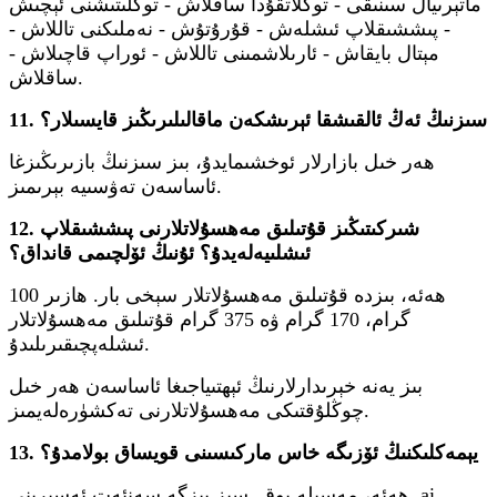
ماتېرىيال سىنىقى - توڭلاتقۇدا ساقلاش - توڭلىتىشنى ئېچىش
- پىششىقلاپ ئىشلەش - قۇرۇتۇش - نەملىكنى تاللاش -
مېتال بايقاش - ئارىلاشمىنى تاللاش - ئوراپ قاچىلاش -
ساقلاش.
11. سىزنىڭ ئەڭ ئالقىشقا ئېرىشكەن ماقالىلىرىڭىز قايسىلار؟
ھەر خىل بازارلار ئوخشىمايدۇ، بىز سىزنىڭ بازىرىڭىزغا
ئاساسەن تەۋسىيە بېرىمىز.
12. شىركىتىڭىز قۇتىلىق مەھسۇلاتلارنى پىششىقلاپ
ئىشلىيەلەيدۇ؟ ئۇنىڭ ئۆلچىمى قانداق؟
ھەئە، بىزدە قۇتىلىق مەھسۇلاتلار سېخى بار. ھازىر 100
گرام، 170 گرام ۋە 375 گرام قۇتىلىق مەھسۇلاتلار
ئىشلەپچىقىرىلىدۇ.
بىز يەنە خېرىدارلارنىڭ ئېھتىياجىغا ئاساسەن ھەر خىل
چوڭلۇقتىكى مەھسۇلاتلارنى تەكشۈرەلەيمىز.
13. يېمەكلىكنىڭ ئۆزىگە خاس ماركىسىنى قويساق بولامدۇ؟
ھەئە، مەسىلە يوق. سىز بىزگە سەنئەت ئەسىرىنى .ai