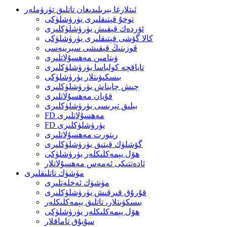
ئىتلارغا بېرىلىدىغان تاتلىق تۈرۈملەر
توخۇ قېتىقلىرى يۈرۈشلۈكى
ئۆردەك قېقىش يۈرۈشلۈكلىرى
كالا گۆشى قېتىقلىرى يۈرۈشلۈكى
قوزىنىڭ قېقىشى سېرىيەسى
ۋىتامىن مەھسۇلاتلىرى
تاياقچە كولباسا يۈرۈشلۈكلىرى
بىسكىۋىتلار يۈرۈشلۈكى
چىش چايناش يۈرۈشلۈكلىرى
قۇيان مەھسۇلاتلىرى
بېلىق تېرىسى يۈرۈشلۈكلىرى
FD مەھسۇلاتلىرى
FD يۈرۈشلۈكلىرى
رېتورت مەھسۇلاتلىرى
گۆشلۈك قېتىق يۈرۈشلۈكلىرى
ھۆل يېمەكلىكلەر يۈرۈشلۈكى
ئادەتتىكى ئەمەس مەھسۇلاتلار
مۈشۈك تاتلىقلىرى
مۈشۈك ئەخلەتلىرى
قۇرۇق قىرقىش يۈرۈشلۈكلىرى
بىسكۋىتلار، تاتلىق يېمەكلىكلەر
ھۆل يېمەكلىكلەر يۈرۈشلۈكى
سۇيۇق تاماقلار