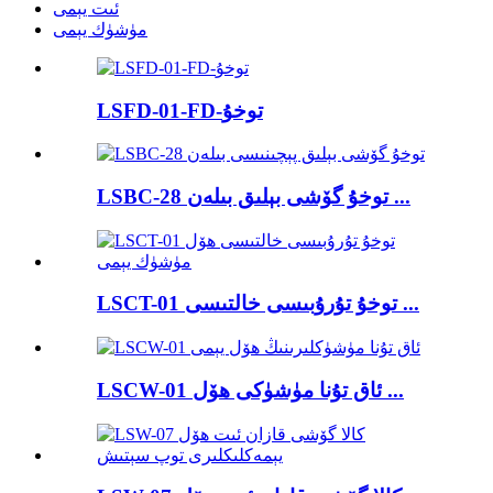
ئىت يېمى
مۈشۈك يېمى
LSFD-01-FD-توخۇ
LSBC-28 توخۇ گۆشى بېلىق بىلەن ...
LSCT-01 توخۇ تۇرۇبىسى خالتىسى ...
LSCW-01 ئاق تۇنا مۈشۈكى ھۆل ...