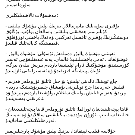
سۈرەلەيسىز.
مەھسۇلات ئالاھىدىلىكلىرى:
- يۇقىرى سۈپەتلىك ماتېرىياللار: بىزنىڭ بېلىق مۈشۈك بېلىقى
كۇبلىرىمىز ھەقىقىي بېلىقتىن ياسالغان بولۇپ، يۇڭلۇق
دوستىڭىزنىڭ يۇقىرى ئاقسىل تەركىبى ۋە ئەڭ ياخشى ئوزۇقلۇق
قىممىتىگە كاپالەتلىك قىلىدۇ.
- تەبىئىي مۈشۈك يالپۇز دەملەش ئۇسۇلى: مۈشۈك يالپۇز
قوشۇلغاندا، تەمى ياخشىلىنىپلا قالماي، يەنە غىدىقلىغۇچى تەسىر
كۆرسىتىدۇ، مۈشۈكنىڭ ئارام ئېلىشىغا ياردەم بېرىش بىلەن بىرگە،
ئۇنىڭ يېيىشىگە قىزىقىدۇ ۋە ئەنسىزلىكنى ئازايتىدۇ.
- چاچ توپىنىڭ ئالدىنى ئېلىش: بۇ خىل تاتلىق تۈرۈملەر ھەزىم
قىلىش جەريانىدا چاچ توپلىرىنى يۇمشاق چىقىرىۋېتىشكە ياردەم
بېرىدۇ، ھەزىم قىلىش يولىنىڭ ساغلام بولۇشىغا ياردەم بېرىدۇ ۋە
ئاغرىقنى پەسەيتىدۇ.
- قايتا پېچەتلىنىدىغان ئورالما: تاتلىق تۈرۈملەر قايتا پېچەتلىنىدىغان
خالتىغا سېلىنىپ، ئۇزۇن مۇددەت يېڭىلىقىنى ساقلايدۇ ۋە تەمىنىڭ
لەززەتلىكلىكىنى ساقلايدۇ.
خۇلاسە قىلىپ ئېيتقاندا، بىزنىڭ بېلىق مۈشۈك پارچىلىرىمىز