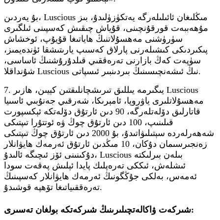
بۇ يەردىن، Luscious مىڭلىغان ئائىلىلەرگە يەتكۈزۈلىدۇ، بىز
مۇھەببەت قورقۇنچىنى، قۇياش چىقىش كەسپىنى ئىلگىرى
سۈرۈشنى مەھسۇلاتنىڭ ھاياتىغا قۇيۇپ، ئوخشاش
پىكىردىكى كىشىلەرنى پارلاق كەسىپ يارىتىشقا ئۈندەيمىز،
سۈپەت كەڭ بازارنى تەرەققىي قىلدۇرۇشنىڭ ئاساسى،
شۇنداقلا Luscious نىڭ ئىشەنچىسىنىڭ بىردىنبىر ئىسپاتى.
7. يىگىرمە يىللىق تىرىشچانلىقتىن كېيىن، ھازىر Luscious
مەھسۇلاتلىرى ياۋروپا، ئامېرىكا، شەرقىي جەنۇبىي ئاسىيا
قاتارلىق دۆلەتلەرگە، 90 دىن ئارتۇق دۆلەتكە ئېكسپورت
قىلىنىپ، 100 دىن ئارتۇق چوڭ ۋە ئوتتۇرا تىپتىكى
شەھەرلەردە سېتىلىۋاتىدۇ، بۇ 2000 دىن ئارتۇق چوڭ تىپتىكى
زەنجىرسىمان دۇكان، 10 مىڭدىن ئارتۇق ئەرمەك ھايۋانلار
دۇكىنىنى ئۆز ئىچىگە ئالىدۇ، Luscious بىلەن بىرلىكتە
ئىشلەش، ئىككى تەرەپلىك پايدا ئېلىش پەقەت سودا
ئەمەس، بەلكى جۇڭگونىڭ ئەرمەك ھايۋانلار كەسپىنىڭ
تەرەققىياتىغا تۆھپە قوشىدۇ.
شىركەت ۋاكالەتچىلىرىنىڭ شىركەتكە بولغان تەسىرى: