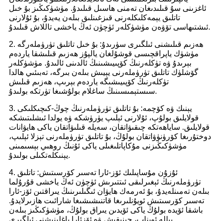
ئاغزىنى سۇ قىلىدىغان تەمنى ھاسىل قىلىدۇ. مۈشۈكىڭىز بۇ خىل
تاتلىق يېمەكلىكلەرنى قىزغىنلىق بىلەن يەيدۇ، بۇ ئۇلارنى
ئىشتىھاسى تۆۋەن مۈشۈكلەر ئۈچۈن ئەڭ ياخشى تاللاش قىلىدۇ.
2. ھەزىم قىلىشنى ئىلگىرى سۈرىدۇ: بۇ خىل تاتلىق تۈرۈملەرگە
مۈشۈك ياپراقچىسى قوشۇلغان يالپۇز ھەزىم قىلىشقا ياردەم
بېرىدۇ ۋە تۈكلەرنىڭ كۆپىيىشىنىڭ ئالدىنى ئالىدۇ. مۈشۈكلەر
گۆشلۈك تاتلىق تۈرۈملەرنى يېيىش بىلەن بىرگە، تەبىئىي ھالدا
تۈكلەرنىڭ كۆپىيىشىگە ياردەم بېرىپ، ھەزىم قىلىش
سىستېمىسىنىڭ ساغلام بولۇشىغا تۈرتكە بولىدۇ.
3. يېنىك ۋە كۆچمە: بۇ تاتلىق تۈرۈملەرنىڭ چوڭ-كىچىكلىكى
قولايلىق بولۇپ، ئۇلارنى ئېلىپ يۈرۈشكە ۋە يولدا ئىشلىتىشكە
قولايلىق. ساياھەتكە چىقىۋاتقان، سەيلە قىلىۋاتقان ياكى ھايۋانات
دوختۇرىغا كۆرۈنۈۋاتقان بولۇڭ، بۇ تاتلىق تۈرۈملەرنى تېزلا ئېلىپ،
مۈشۈكىڭىزنى مۇكاپاتلىغىلى ياكى ئۇنىڭ روھىي بېسىمىنى
يېنىكلەتكىلى بولىدۇ.
4. ئۇزۇن مۇساپىلىك ئۆز-ئارا تەسىر كۆرسىتىش: تاتلىق
تۈرۈملەرنىڭ ئېغىرلىقى ئىتتىرىش ئۈچۈن ئەڭ ياخشى قۇرۇلما
بىلەن تەمىنلەيدۇ، بۇ ئەرمەك ھايۋان ئىگىلىرىنىڭ يىراقتىن ئۆز-ئارا
تەسىر كۆرسىتىش ئويۇنلىرىغا قاتنىشىشىغا شارائىت ھازىرلايدۇ.
باشقا ئۆيدە بولۇڭ ياكى ئۆيدىن يىراق بولۇڭ، مۈشۈكىڭىز بىلەن
بىللە ئويناپ، چېنىقىش ۋە ئۆزئارا باغلىنىشنى ئىلگىرى