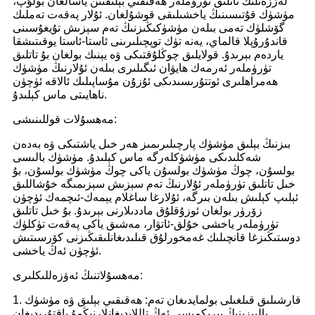
لەززەتلىك تاتلىق تۈرۈملەر ھەقىقىي بېلىقتىن ياسالغان بولۇپ،
مۈشۈك قۇتىسىنىڭ ياخشىلىقى قوشۇلغان. ئۇلار پەقەت تەملىك
گۆشلۈك تەمى بىلەن مۈشۈكىڭىزنىڭ تەم سېزىش تۇيغۇسىنى
قاندۇرۇپلا قالماي، يەنە تۈك توپچىلىرىنى ئاستا-ئاستا يوقىتىشقا
ياردەم بېرىدۇ. قولايلىق چوڭلۇقتىكى ۋە يېنىك بولغان بۇ تاتلىق
تۈرۈملەر ئەرمەك ھايۋان ئىگىلىرى بىلەن ئۇلارنىڭ مۈشۈك
ھەمراھلىرى ئوتتۇرىسىدىكى ئۇزۇن مۇساپىلىك ئالاقە ئۈچۈن
ناھايىتى ماس كېلىدۇ.
مەھسۇلات قوللىنىشى:
بىزنىڭ بېلىق مۈشۈك پارچىلىرىمىز ھەر خىل ياشتىكى ۋە بەدەن
شەكلىدىكى مۈشۈكلەرگە ماس كېلىدۇ. مۈشۈك بالىسى
بولسۇن، چوڭ مۈشۈك بولسۇن ياكى چوڭ مۈشۈك بولسۇن، بۇ
خىل تاتلىق تۈرۈملەر ئۇلارنىڭ تەم سېزىش سېزىمىگە خۇشاللىق
ئېلىپ كېلىش بىلەن بىرگە، ئۇلارغا ساغلام يېمەك-ئىچمەك ئۈچۈن
زۆرۈر بولغان ئوزۇقلۇق ماددىلارنى بېرىدۇ. بۇ خىل تاتلىق
تۈرۈملەر ياخشى خۇلق-ئاتۋار، مەشىق ياكى پەقەت تۈكلۈك
دوستىڭىزغا قانچىلىك غەمخورلۇق قىلىدىغانلىقىڭىزنى كۆرسىتىش
ئۈچۈن ئەڭ ياخشى.
مەھسۇلاتنىڭ ئەۋزەللىكلىرى:
1. قارشىلىق قىلغىلى بولمايدىغان تەم: ھەقىقىي بېلىق ۋە مۈشۈك
يالپىزىنىڭ بىرىكمىسى ئەڭ تاللايدىغانلارنىڭمۇ ياقتۇرىدىغان