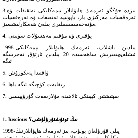
بىزدە جۇڭگو ئەرمەك ھايۋانلار يېمەكلىكى تەتقىقات ۋە
3.
تەرەققىيات مەركىزى بار، ياپونىيە تەتقىقات ۋە تەرەققىيات
مۇتەخەسسىسلىرى بىلەن ھەمكارلىشىمىز.
4. يۇقىرى ۋە مۇقىم مەھسۇلات سۈپىتى
1998-يىلدىن باشلاپ، ئەرمەك ھايۋانلار يېمەكلىكى
ئىشلەپچىقىرىش ساھەسىدە 20 يىلدىن ئارتۇق تەجرىبىگە
ئىگە
5. ۋاقتىدا يەتكۈزۈش
6. رىقابەت كۈچىگە ئىگە باھا
7. سېتىشتىن كېيىنكى ئالاھىدە مۇلازىمەت گۇرۇپپىسى
1. luscious نىڭ تونۇشتۇرۇلۇشى؟
1998-يىلى قۇرۇلغان بولۇپ، بىز ئەرمەك ھايۋانلارنىڭ
يېمەكلىكلىرىنى پىششىقلاپ ئىشلەش ۋە سېتىش ئۈچۈن