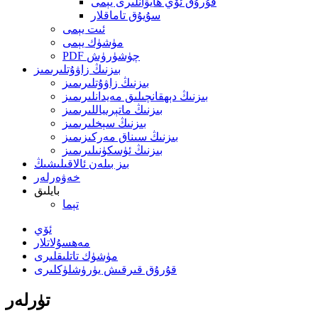
قۇرۇق ئۆي ھايۋانلىرى يېمى
سۇيۇق تاماقلار
ئىت يېمى
مۈشۈك يېمى
PDF چۈشۈرۈش
بىزنىڭ زاۋۇتلىرىمىز
بىزنىڭ زاۋۇتلىرىمىز
بىزنىڭ دېھقانچىلىق مەيدانلىرىمىز
بىزنىڭ ماتېرىياللىرىمىز
بىزنىڭ سېخلىرىمىز
بىزنىڭ سىناق مەركىزىمىز
بىزنىڭ ئۈسكۈنىلىرىمىز
بىز بىلەن ئالاقىلىشىڭ
خەۋەرلەر
بايلىق
تېما
ئۆي
مەھسۇلاتلار
مۈشۈك تاتلىقلىرى
قۇرۇق قىرقىش يۈرۈشلۈكلىرى
تۈرلەر