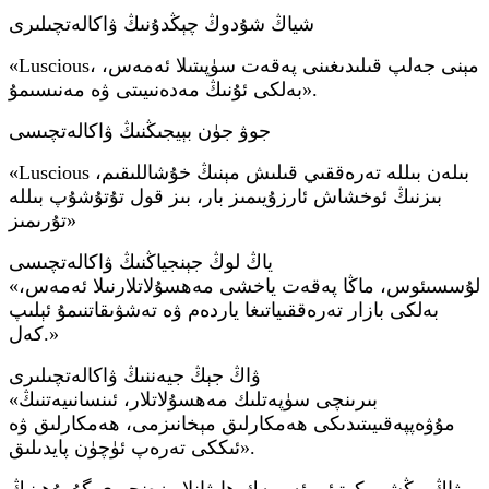
شياڭ شۇدوڭ چېڭدۇنىڭ ۋاكالەتچىلىرى
«Luscious، مېنى جەلپ قىلىدىغىنى پەقەت سۈپىتىلا ئەمەس،
بەلكى ئۇنىڭ مەدەنىيىتى ۋە مەنىسىمۇ».
جوۋ جۈن بېيجىڭنىڭ ۋاكالەتچىسى
«Luscious بىلەن بىللە تەرەققىي قىلىش مېنىڭ خۇشاللىقىم،
بىزنىڭ ئوخشاش ئارزۇيىمىز بار، بىز قول تۇتۇشۇپ بىللە
تۇرىمىز»
ياڭ لوڭ جېنجياڭنىڭ ۋاكالەتچىسى
«لۇسسىئوس، ماڭا پەقەت ياخشى مەھسۇلاتلارنىلا ئەمەس،
بەلكى بازار تەرەققىياتىغا ياردەم ۋە تەشۋىقاتنىمۇ ئېلىپ
كەل.»
ۋاڭ جېڭ جيەننىڭ ۋاكالەتچىلىرى
«بىرىنچى سۈپەتلىك مەھسۇلاتلار، ئىنسانىيەتنىڭ
مۇۋەپپەقىيىتىدىكى ھەمكارلىق مېخانىزمى، ھەمكارلىق ۋە
ئىككى تەرەپ ئۈچۈن پايدىلىق».
ۋاڭ پىڭشى كوتىئې ئەرمەك ھايۋانلار زەنجىرى گۇرۇھىنىڭ