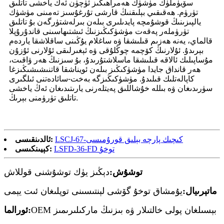
سۆيۈملۈك مۈشۈك ھەمراھىڭىز ئۈچۈن ئەڭ ياخشى تاتلىق
تۈرۈم. ھەقىقىي بېلىقنىڭ قارشى تۇرغۇسىز تەمىنى مۈشۈك
يالپىزىنىڭ قوشۇمچە پايدىلىرى بىلەن بىرلەشتۈرگەن بۇ تاتلىق
تۈرۈملەر پەقەت مۈشۈكىڭىزنىڭ ئىشتىھاسىنى قاندۇرۇپلا
قالماي، يەنە ھەزىم قىلىشقا ۋە ساغلام يۇڭىنى ساقلاشقا ياردەم
بېرىدۇ. ئۇلارنىڭ كۆچمە چوڭلۇقى ۋە ئېغىرلىقى ئۇلارنى ئۇزۇن
مۇساپىلىك ئالاقە قىلىشقا ماسلاشتۇرىدۇ، بۇ سىزنىڭ ھەر ۋاقىت،
ھەر قانداق جايدا مۈشۈكىڭىز بىلەن ئويناشقا قاتنىشىشىڭىزغا
كاپالەتلىك قىلىدۇ. مۈشۈكىڭىزگە بەخت-سائادەتنى ئىلگىرى
سۈرىدىغان ۋە بىللە خۇشاللىق پەيتلەرنى يارىتىدىغان ئەڭ ياخشى
تاتلىق تۈرۈمنى بېرىڭ.
LSCJ-67-كىچىك پارچە بېلىق قورۇمىسى
ئالدىنقىسى:
LSFD-36-FD توخۇ
كېيىنكىسى:
توشۇش:
دېڭىز يۈك توشۇشنى قوللاش
ماتېرىيال:
يۇمشاق توخۇ گۆشى لېنتىسىنى توپلىغان ئىت يېمى
OEM بېسىلغان پولى خالتىلار ۋە بىزنىڭ ماركىلىرىمىز
ئورالما: