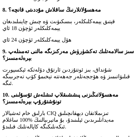
8. مەھسۇلاتلارنىڭ ساقلاش مۇددىتى قانچە؟
قېتىق يېمەكلىكلەر، بىسكىۋىت ۋە چىش چاينىلىدىغان
يېمەكلىكلەر ئۈچۈن 18 ئاي
ھۆل يېمەكلىكلەر ئۈچۈن 24 ئاي
9. سىز سالامەتلىك تەكشۈرۈش مەركىزىگە مالنى تەمىنلەپ
بېرەلەمسىز؟
شۇنداق، بىز ئوتتۇزدىن ئارتۇق دۆلەتكە ئېكسپورت
قىلىۋاتىمىز ۋە ھۆججەتلەر جەھەتتە تېخىمۇ كۆپ تەجرىبىگە
ئىگە.
10. مەھسۇلاتىڭىزنى پىششىقلاپ ئىشلەش ئۇسۇلىنى
تونۇشتۇرۇپ بېرەلەمسىز؟
بارلىق خام ئەشيالار CIQ تىزىملاتقان دېھقانچىلىق
مەيدانلىرىدىن ئېلىنىدۇ، بۇ ماتېرىيالنىڭ %100 ساغلام
ئىكەنلىكىگە كاپالەتلىك قىلىدۇ.