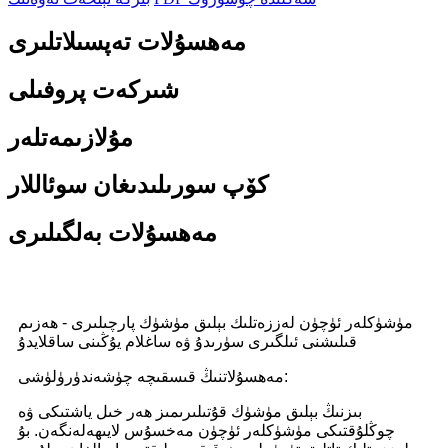
مەھسۇلات تەپسىلاتلىرى
شىركەت پروفىلى
مۇلازىمەتلەر
كۆپ سورىلىدىغان سوئاللار
مەھسۇلات بەلگىلىرى
مۈشۈكلەر ئۈچۈن لەززەتلىك بېلىق مۈشۈك پارچىلىرى - ھەزىم
قىلىشنى ئىلگىرى سۈرىدۇ ۋە ساغلام يۇڭىنى ساقلايدۇ
مەھسۇلاتنىڭ قىسقىچە چۈشەندۈرۈلۈشى:
بىزنىڭ بېلىق مۈشۈك قۇتىلىرىمىز ھەر خىل ياشتىكى ۋە
چوڭلۇقتىكى مۈشۈكلەر ئۈچۈن مەخسۇس لايىھەلەنگەن. بۇ