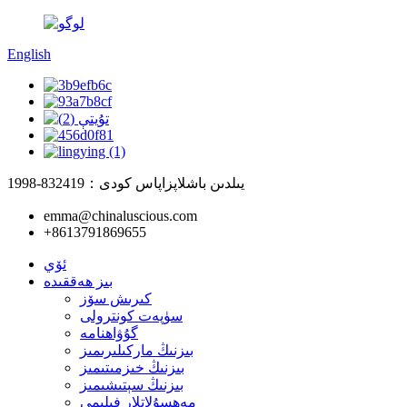
English
1998-يىلدىن باشلاپ
زاپاس كودى：832419
emma@chinaluscious.com
+8613791869655
ئۆي
بىز ھەققىدە
كىرىش سۆز
سۈپەت كونترولى
گۇۋاھنامە
بىزنىڭ ماركىلىرىمىز
بىزنىڭ خىزمىتىمىز
بىزنىڭ سېتىشىمىز
مەھسۇلاتلار فىلىمى