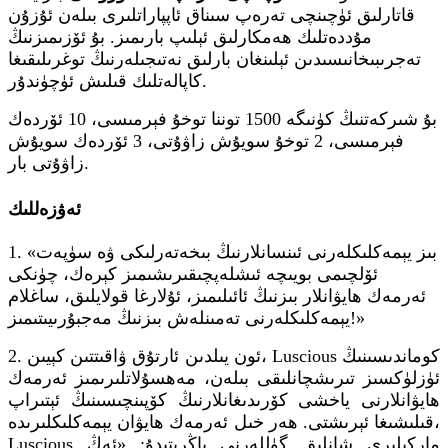
قاتارلىق ئۈچىنچى تەرەپ سىناق ئاپپاراتلىرى بىلەن ئۇزۇن
مۇددەتلىك ھەمكارلىق ئېلىپ بارىمىز. بۇ ئۆزىمىزنىڭ
تەجرىبىخانىسىدىن ئېلىنغان بارلىق نەتىجىلەرنىڭ توغرىلىقىغا
كاپالەتلىك قىلىش ئۈچۈندۇر.
بۇ شىركەتنىڭ كۈنىگە 1500 توننا توخۇ فېرمىسى، 10 ئۆردەك
فېرمىسى، 2 توخۇ سويۇش زاۋۇتى، 3 ئۆردەك سويۇش
زاۋۇتى بار.
ئەۋزەللىك
1. «بىز يېمەكلىكلەرنى ئىنسانلارنىڭ بىخەتەرلىكى ۋە سۈپەت
ئۆلچىمى بويىچە ئىشلەپچىقىرىشىمىز كېرەك، چۈنكى
ئەرمەك ھايۋانلار بىزنىڭ ئائىلىمىز، ئۇلارغا قولايلىق، ساغلام
يېمەكلىكلەرنى تەمىنلەش بىزنىڭ مەجبۇرىيىتىمىز!»
2. ئون يىلدىن ئارتۇق ۋاقىتتىن كېيىن، Luscious كوماندىسىنىڭ
ئۈزلۈكسىز تىرىشچانلىقى بىلەن، مەھسۇلاتلىرىمىز ئەرمەك
ھايۋانلارنى ياخشى كۆرىدىغانلارنىڭ كۆپىنچىسىنىڭ ئېتىراپ
قىلىشىغا ئېرىشتى. ھەر خىل ئەرمەك ھايۋان يېمەكلىكلىرىدە،
Luscious ماركىلىرى شانلىق گۈللەرنى ياڭرىتىدۇ: «ئەڭ