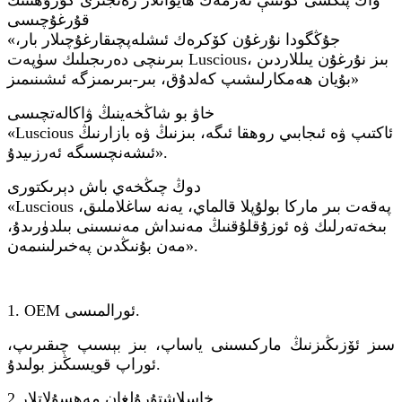
قۇرغۇچىسى
«جۇڭگودا نۇرغۇن كۆكرەك ئىشلەپچىقارغۇچىلار بار،
بىرىنچى دەرىجىلىك سۈپەت Luscious، بىز نۇرغۇن يىللاردىن
بۇيان ھەمكارلىشىپ كەلدۇق، بىر-بىرىمىزگە ئىشىنىمىز»
خاۋ بو شاڭخەينىڭ ۋاكالەتچىسى
«Luscious ئاكتىپ ۋە ئىجابىي روھقا ئىگە، بىزنىڭ ۋە بازارنىڭ
ئىشەنچىسىگە ئەرزىيدۇ».
دوڭ چىڭخەي باش دېرىكتورى
«Luscious پەقەت بىر ماركا بولۇپلا قالماي، يەنە ساغلاملىق،
بىخەتەرلىك ۋە ئوزۇقلۇقنىڭ مەنىداش مەنىسىنى بىلدۈرىدۇ،
مەن بۇنىڭدىن پەخىرلىنىمەن».
1. OEM ئورالمىسى.
سىز ئۆزىڭىزنىڭ ماركىسىنى ياساپ، بىز بېسىپ چىقىرىپ،
ئوراپ قويسىڭىز بولىدۇ.
خاسلاشتۇرۇلغان مەھسۇلاتلار
2.