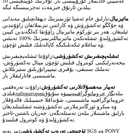
كەسپىي خادىملار گۇرۇپپىسى بار. ئۇلارنىڭ كۆپىنچىسى 10
يىلدىن ئارتۇق خىزمەت تەجرىبىسىگە ئىگە.
ماتېرىيال:
بارلىق خام ئەشيا ئۆزىمىزنىڭ دېھقانچىلىق مەيدانى
ۋە جۇڭگو تەكشۈرۈش ۋە كارانتىن تىزىملاتقان زاۋۇتىدىن
ئېلىنغان. ھەر بىر تۈركۈم ماتېرىيال زاۋۇتقا كەلگەندىن كېيىن
تەكشۈرۈلىدۇ. ئىشلەتكەن ماتېرىياللىرىمىزنىڭ %100 تەبىئىي
ۋە ساغلام ئىكەنلىكىگە كاپالەتلىك قىلىش ئۈچۈن.
ئىشلەپچىقىرىش تەكشۈرۈشى:
زاۋۇتتا ئىشلەپچىقىرىش
بىخەتەرلىكىنى كونترول قىلىش ئۈچۈن مېتال تەكشۈرۈش،
نەملىك سىنىقى، يۇقىرى تېمپېراتۇرىلىق ستېرىللاش
ماشىنىسى قاتارلىقلار بار.
تەييار مەھسۇلاتلارنى تەكشۈرۈش:
زاۋۇت تەرەققىي
بىلەن
گاز خروماتوگرافىيەسى
ۋە سۇيۇق
лаборатория
قىلدى
خروماتوگرافىيە ماشىنىسى، شۇنداقلا خىمىيىلىك قالدۇقلار
ۋە مىكرو ئورگانىزملارنى تەكشۈرۈشتە ئىشلىتىلىدىغان
بارلىق ماشىنىلار بىلەن تەمىنلەنگەن. جەريان باشتىن-ئاخىر
تەكشۈرۈلىدۇ ۋە كونترول قىلىنىدۇ.
ئۈچىنچى تەرەپ تەكشۈرۈشى:
بىز يەنە SGS ۋە PONY