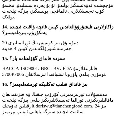
ھۆججىتىدە ئەۋەتسىڭىز بولىدۇ، ئۇ بۇ يەردە بېسىلىدۇ. تېخىمۇ
كۆپ تەپسىلاتلارنى ئالماقچى بولسىڭىز، بىزگە ئېلخەت
يوللاڭ.
14. زاكازلارنى تاپشۇرۇۋالغاندىن كېيىن قانچە ۋاقىت ئىچىدە
يەتكۈزۈپ بېرەلەيسىز؟
20 دىيۇملۇق بىر كونتېينېرنىڭ ئورالمىلىرى
جەزملەشتۈرۈلگەندىن كېيىن 4 ھەپتە.
15. سىزدە قانداق گۇۋاھنامە بار؟
HACCP، ISO9001، BRC، BV، FDA قاتارلىقلارمۇ
3700PF066 نومۇرى بىلەن ياۋروپا ئىتتىپاقىدا تىزىملاتقان.
16. بىز قانداق قىلىپ تەكلىپكە ئېرىشەلەيمىز؟
مەھسۇلات تۈرلىرىمىزنى كۆرۈپ چىقىڭ ۋە قىزىقىدىغان
ماقالىلىرىڭىزنى ئورالما تەپسىلاتلىرىڭىز بىلەن بىزگە ئېلخەت
، بىز 24
doriswu@tianchengfood.com
ئارقىلىق ئەۋەتىڭ.
سائەت ئىچىدە سىزگە باھانى ئېيتىپ بېرىمىز.