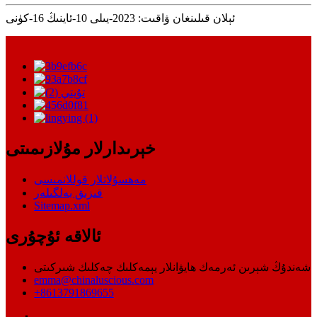
ئېلان قىلىنغان ۋاقىت: 2023-يىلى 10-ئاينىڭ 16-كۈنى
خېرىدارلار مۇلازىمىتى
مەھسۇلاتلار قوللانمىسى
قىزىق بەلگىلەر
Sitemap.xml
ئالاقە ئۇچۇرى
شەندۇڭ شېرىن ئەرمەك ھايۋانلار يېمەكلىك چەكلىك شىركىتى
emma@chinaluscious.com
+8613791869655