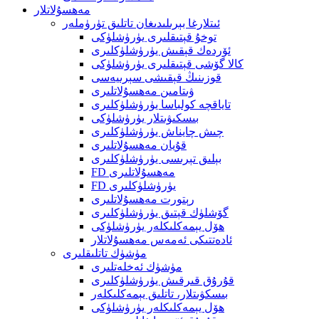
مەھسۇلاتلار
ئىتلارغا بېرىلىدىغان تاتلىق تۈرۈملەر
توخۇ قېتىقلىرى يۈرۈشلۈكى
ئۆردەك قېقىش يۈرۈشلۈكلىرى
كالا گۆشى قېتىقلىرى يۈرۈشلۈكى
قوزىنىڭ قېقىشى سېرىيەسى
ۋىتامىن مەھسۇلاتلىرى
تاياقچە كولباسا يۈرۈشلۈكلىرى
بىسكىۋىتلار يۈرۈشلۈكى
چىش چايناش يۈرۈشلۈكلىرى
قۇيان مەھسۇلاتلىرى
بېلىق تېرىسى يۈرۈشلۈكلىرى
FD مەھسۇلاتلىرى
FD يۈرۈشلۈكلىرى
رېتورت مەھسۇلاتلىرى
گۆشلۈك قېتىق يۈرۈشلۈكلىرى
ھۆل يېمەكلىكلەر يۈرۈشلۈكى
ئادەتتىكى ئەمەس مەھسۇلاتلار
مۈشۈك تاتلىقلىرى
مۈشۈك ئەخلەتلىرى
قۇرۇق قىرقىش يۈرۈشلۈكلىرى
بىسكۋىتلار، تاتلىق يېمەكلىكلەر
ھۆل يېمەكلىكلەر يۈرۈشلۈكى