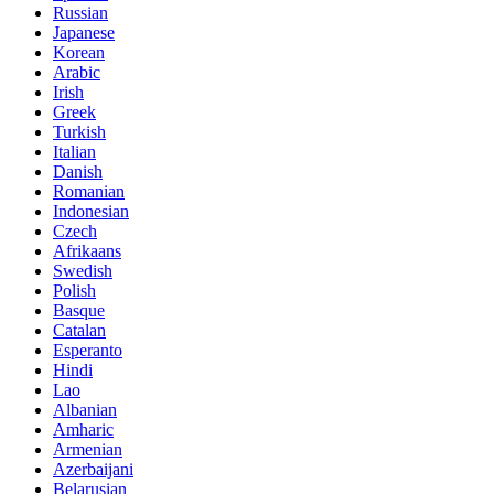
Russian
Japanese
Korean
Arabic
Irish
Greek
Turkish
Italian
Danish
Romanian
Indonesian
Czech
Afrikaans
Swedish
Polish
Basque
Catalan
Esperanto
Hindi
Lao
Albanian
Amharic
Armenian
Azerbaijani
Belarusian