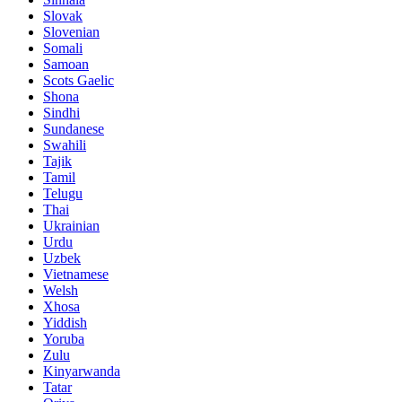
Slovak
Slovenian
Somali
Samoan
Scots Gaelic
Shona
Sindhi
Sundanese
Swahili
Tajik
Tamil
Telugu
Thai
Ukrainian
Urdu
Uzbek
Vietnamese
Welsh
Xhosa
Yiddish
Yoruba
Zulu
Kinyarwanda
Tatar