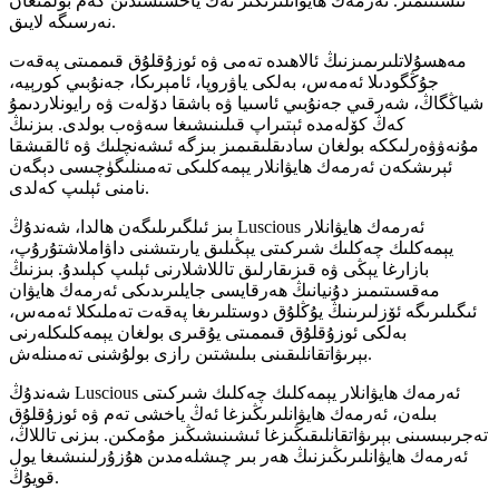
ئىشىنىمىز. ئەرمەك ھايۋانلىرىڭىز ئەڭ ياخشىسىدىن كەم بولمىغان
نەرسىگە لايىق.
مەھسۇلاتلىرىمىزنىڭ ئالاھىدە تەمى ۋە ئوزۇقلۇق قىممىتى پەقەت
جۇڭگودىلا ئەمەس، بەلكى ياۋروپا، ئامېرىكا، جەنۇبىي كورېيە،
شياڭگاڭ، شەرقىي جەنۇبىي ئاسىيا ۋە باشقا دۆلەت ۋە رايونلاردىمۇ
كەڭ كۆلەمدە ئېتىراپ قىلىنىشىغا سەۋەب بولدى. بىزنىڭ
مۇنەۋۋەرلىككە بولغان سادىقلىقىمىز بىزگە ئىشەنچلىك ۋە ئالقىشقا
ئېرىشكەن ئەرمەك ھايۋانلار يېمەكلىكى تەمىنلىگۈچىسى دېگەن
نامنى ئېلىپ كەلدى.
بىز ئىلگىرىلىگەن ھالدا، شەندۇڭ Luscious ئەرمەك ھايۋانلار
يېمەكلىك چەكلىك شىركىتى يېڭىلىق يارىتىشنى داۋاملاشتۇرۇپ،
بازارغا يېڭى ۋە قىزىقارلىق تاللاشلارنى ئېلىپ كېلىدۇ. بىزنىڭ
مەقسىتىمىز دۇنيانىڭ ھەرقايسى جايلىرىدىكى ئەرمەك ھايۋان
ئىگىلىرىگە ئۆزلىرىنىڭ يۇڭلۇق دوستلىرىغا پەقەت تەملىكلا ئەمەس،
بەلكى ئوزۇقلۇق قىممىتى يۇقىرى بولغان يېمەكلىكلەرنى
بېرىۋاتقانلىقىنى بىلىشتىن رازى بولۇشنى تەمىنلەش.
شەندۇڭ Luscious ئەرمەك ھايۋانلار يېمەكلىك چەكلىك شىركىتى
بىلەن، ئەرمەك ھايۋانلىرىڭىزغا ئەڭ ياخشى تەم ۋە ئوزۇقلۇق
تەجرىبىسىنى بېرىۋاتقانلىقىڭىزغا ئىشىنىشىڭىز مۇمكىن. بىزنى تاللاڭ،
ئەرمەك ھايۋانلىرىڭىزنىڭ ھەر بىر چىشلەمدىن ھۇزۇرلىنىشىغا يول
قويۇڭ.