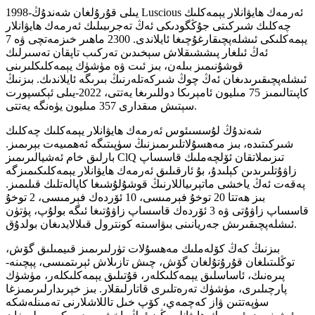
1998-يىلى قۇرۇلغان شەندۇڭ Luscious ئەرمەك ھايۋانلار يېمەكلىك
چەكلىك شىركىتى جۇڭگودىكى ئەڭ تەجرىبىلىك ئەرمەك ھايۋانلار
يېمەكلىكى ئىشلەپچىقارغۇچىغا ئايلاندى. 2300 ماھىر خىزمەتچى ۋە 7
ئەڭ ئىلغار پىششىقلاش سېخىدىن تەركىب تاپقان تەسىرلىك
قوشۇنىمىز بىلەن، بىز ئىت ۋە مۈشۈك يېمەكلىكلىرىنى
ئىشلەپچىقىرىدىغان ئەڭ چوڭ شىركەتلەرنىڭ بىرىگە ئايلاندىك. بىزنىڭ
كاپىتالىمىز 75 مىليون ئامېرىكا دوللىرىغا يەتتى، 2022-يىلى ئېكسپورت
سېتىش مىقدارى 357 مىليون يۈەنگە يەتتى.
شەندۇڭ لۇسسىئوس ئەرمەك ھايۋانلار يېمەكلىك چەكلىك
شىركىتىدە، بىز مەھسۇلاتلىرىمىزنىڭ سۈپىتىگە ئەھمىيەت بېرىمىز.
بارلىق خام ئەشيالىرىمىز ClQ تىزىملاتقان ئۆلچەملىك قاسساپ
زاۋۇتلىرىدىن كېلىدۇ، بۇ ئارقىلىق ئەرمەك ھايۋانلار يېمەكلىكىمىزگە
پەقەت ئەڭ ياخشى ماتېرىياللارنىڭ قوشۇلۇشىغا كاپالەتلىك قىلىمىز.
بىز ھەتتا 20 توخۇ فېرمىسى، 10 ئۆردەك فېرمىسى، 2 توخۇ
قاسساپ زاۋۇتى ۋە 3 ئۆردەك قاسساپ زاۋۇتىغا ئىگە بولۇپ، پۈتۈن
ئىشلەپچىقىرىش جەريانىنى بىۋاسىتە كونترول قىلالايدىغان بولدۇق.
بىزنىڭ كەڭ كۆلەملىك مەھسۇلات تۈرلىرىمىز قىيمىلىق گۆش،
توڭلىتىلغان قۇرۇتۇلغان گۆش، چىش تازىلاش ئېرىتمىسى، پېچىنە-
پىرەنىك، ئاساسلىق يېمەكلىكلەر، قۇتىلىق يېمەكلىكلەر، مۈشۈك
پارچىلىرى، مۈشۈك تەرەتلىرى قاتارلىقلار. بىز خېرىدارلىرىمىزغا
سۈپەتتىن ۋاز كەچمەي، كۆپ خىل تاللاشلارنى تەمىنلەشكە