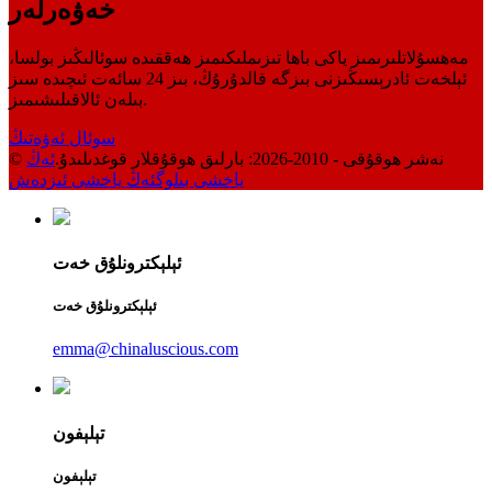
خەۋەرلەر
مەھسۇلاتلىرىمىز ياكى باھا تىزىملىكىمىز ھەققىدە سوئالىڭىز بولسا،
ئېلخەت ئادرېسىڭىزنى بىزگە قالدۇرۇڭ، بىز 24 سائەت ئىچىدە سىز
بىلەن ئالاقىلىشىمىز.
سوئال ئەۋەتىڭ
© نەشر ھوقۇقى - 2010-2026: بارلىق ھوقۇقلار قوغدىلىدۇ.
ئەڭ
ياخشى بىلوگ
ئەڭ ياخشى ئىزدەش
ئېلېكترونلۇق خەت
ئېلېكترونلۇق خەت
emma@chinaluscious.com
تېلېفون
تېلېفون