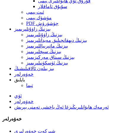
قۇرۇق ئۆي ھايۋانلىرى يېمى
سۇيۇق تاماقلار
ئىت يېمى
مۈشۈك يېمى
PDF چۈشۈرۈش
بىزنىڭ زاۋۇتلىرىمىز
بىزنىڭ زاۋۇتلىرىمىز
بىزنىڭ دېھقانچىلىق مەيدانلىرىمىز
بىزنىڭ ماتېرىياللىرىمىز
بىزنىڭ سېخلىرىمىز
بىزنىڭ سىناق مەركىزىمىز
بىزنىڭ ئۈسكۈنىلىرىمىز
بىز بىلەن ئالاقىلىشىڭ
خەۋەرلەر
بايلىق
تېما
ئۆي
خەۋەرلەر
ئەرمەك ھايۋانلىرىڭىزغا ئەڭ ياخشى تەمنى بېرىش
خەۋەرلەر
شىركەت خەۋەرلىرى