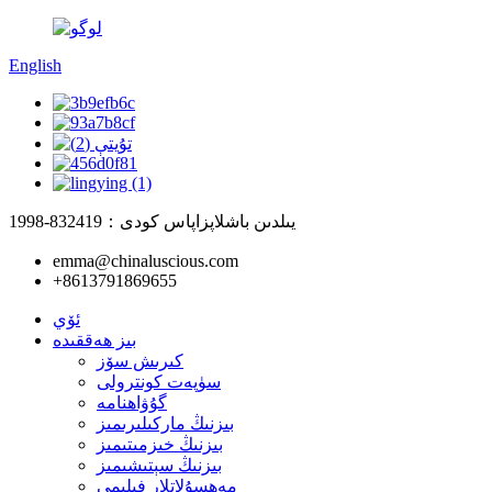
English
1998-يىلدىن باشلاپ
زاپاس كودى：832419
emma@chinaluscious.com
+8613791869655
ئۆي
بىز ھەققىدە
كىرىش سۆز
سۈپەت كونترولى
گۇۋاھنامە
بىزنىڭ ماركىلىرىمىز
بىزنىڭ خىزمىتىمىز
بىزنىڭ سېتىشىمىز
مەھسۇلاتلار فىلىمى