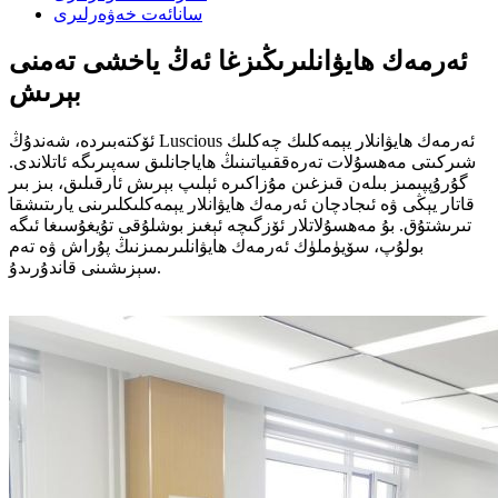
سانائەت خەۋەرلىرى
ئەرمەك ھايۋانلىرىڭىزغا ئەڭ ياخشى تەمنى
بېرىش
ئۆكتەبىردە، شەندۇڭ Luscious ئەرمەك ھايۋانلار يېمەكلىك چەكلىك
شىركىتى مەھسۇلات تەرەققىياتىنىڭ ھاياجانلىق سەپىرىگە ئاتلاندى.
گۇرۇپپىمىز بىلەن قىزغىن مۇزاكىرە ئېلىپ بېرىش ئارقىلىق، بىز بىر
قاتار يېڭى ۋە ئىجادچان ئەرمەك ھايۋانلار يېمەكلىكلىرىنى يارىتىشقا
تىرىشتۇق. بۇ مەھسۇلاتلار ئۆزگىچە ئېغىز بوشلۇقى تۇيغۇسىغا ئىگە
بولۇپ، سۆيۈملۈك ئەرمەك ھايۋانلىرىمىزنىڭ پۇراش ۋە تەم
سېزىشىنى قاندۇرىدۇ.